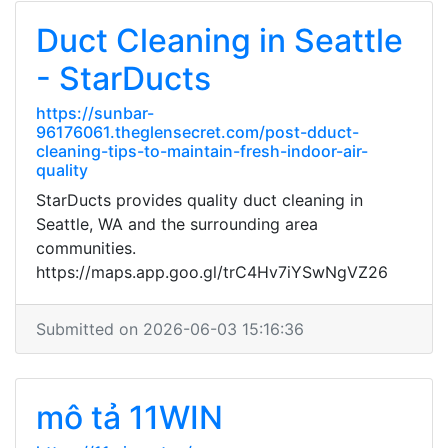
Duct Cleaning in Seattle
- StarDucts
https://sunbar-
96176061.theglensecret.com/post-dduct-
cleaning-tips-to-maintain-fresh-indoor-air-
quality
StarDucts provides quality duct cleaning in
Seattle, WA and the surrounding area
communities.
https://maps.app.goo.gl/trC4Hv7iYSwNgVZ26
Submitted on 2026-06-03 15:16:36
mô tả 11WIN