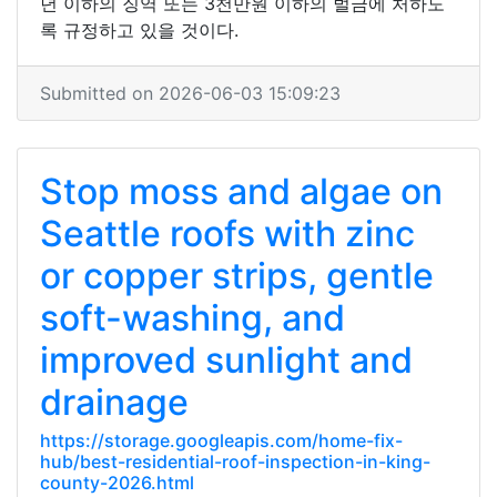
년 이하의 징역 또는 3천만원 이하의 벌금에 처하도
록 규정하고 있을 것이다.
Submitted on 2026-06-03 15:09:23
Stop moss and algae on
Seattle roofs with zinc
or copper strips, gentle
soft-washing, and
improved sunlight and
drainage
https://storage.googleapis.com/home-fix-
hub/best-residential-roof-inspection-in-king-
county-2026.html