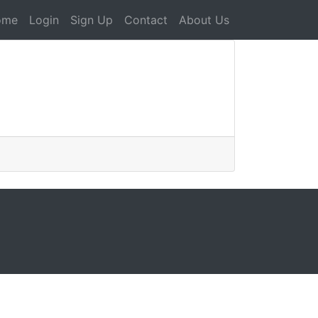
ome
Login
Sign Up
Contact
About Us