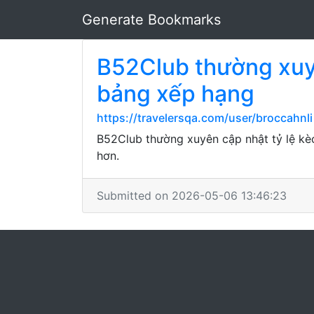
Generate Bookmarks
B52Club thường xuyê
bảng xếp hạng
https://travelersqa.com/user/broccahnli
B52Club thường xuyên cập nhật tỷ lệ kè
hơn.
Submitted on 2026-05-06 13:46:23