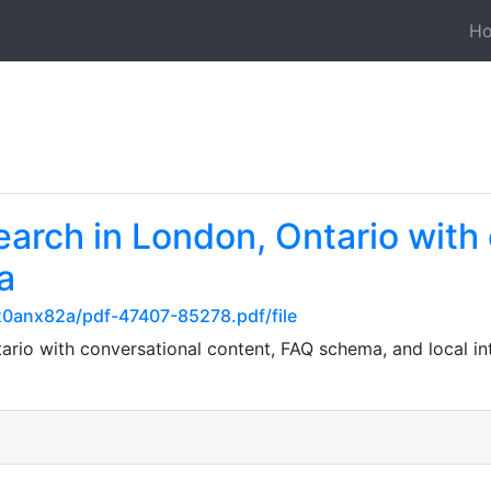
H
earch in London, Ontario with
a
px0anx82a/pdf-47407-85278.pdf/file
ario with conversational content, FAQ schema, and local int