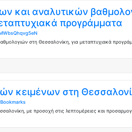
ων και αναλυτικών βαθμολο
μεταπτυχιακά προγράμματα
TNMWbsQhqvg5eN
αθμολογιών στη Θεσσαλονίκη, για μεταπτυχιακά προγράμ
ών κειμένων στη Θεσσαλον
f#Bookmarks
σσαλονίκη, με προσοχή στις λεπτομέρειες και προσαρμο