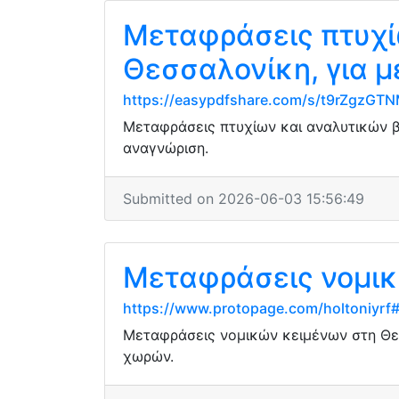
Μεταφράσεις πτυχί
Θεσσαλονίκη, για 
https://easypdfshare.com/s/t9rZgzG
Μεταφράσεις πτυχίων και αναλυτικών β
αναγνώριση.
Submitted on 2026-06-03 15:56:49
Μεταφράσεις νομικ
https://www.protopage.com/holtoniyr
Μεταφράσεις νομικών κειμένων στη Θε
χωρών.