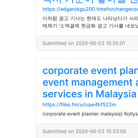
https://edgarckgu200.timeforchangec
이처럼 광고 기사는 현재도 나타났다가 사라지
매체가 ‘소액결제 현금화 광고 기사를 내보냈
Submitted on 2026-06-03 15:35:01
corporate event pla
event management a
services in Malaysia
https://files.fm/u/cqw4hf522m
corporate event planner malaysia] Kolly
Submitted on 2026-06-03 15:33:58