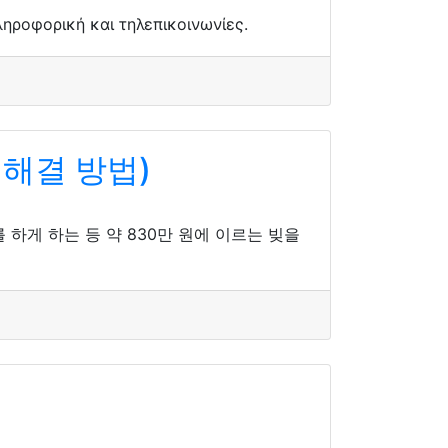
ηροφορική και τηλεπικοινωνίες.
해결 방법)
 하게 하는 등 약 830만 원에 이르는 빚을