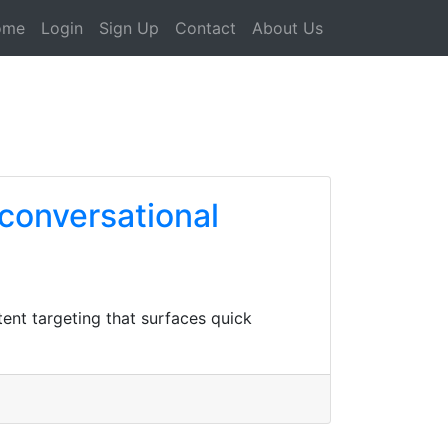
ome
Login
Sign Up
Contact
About Us
 conversational
ent targeting that surfaces quick